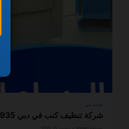
خدمات دبي
شركة تنظيف كنب في دبي 0501270935 ضمان مدى الحياة
بواسطة
ahmed
ديسمبر 21, 2025