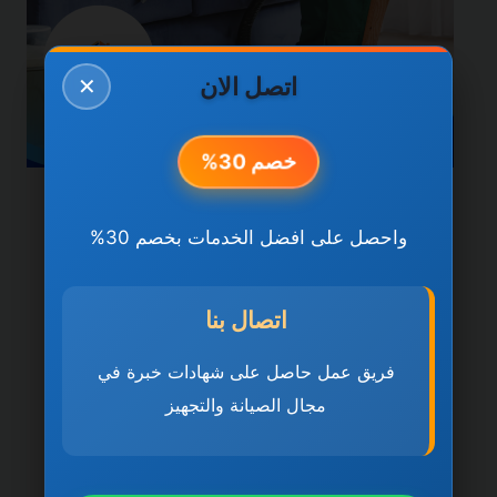
اتصل الان
✕
خصم 30%
خدمات عجمان
واحصل على افضل الخدمات بخصم 30%
شركة تنظيف كنب في عجمان
0501270935 ضمان مدى
اتصال بنا
الحياة
فريق عمل حاصل على شهادات خبرة في
بواسطة
ahmed
ديسمبر 21, 2025
مجال الصيانة والتجهيز
شركة تنظيف كنب في عجمان تُعد
https://www.elwesam-elfareed-