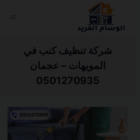
التجاوز
إلى
المحتوى
شركة تنظيف كنب في
المويهات – عجمان
0501270935