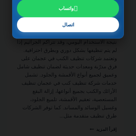
uae.com/sofa-cleaning-company-in-
واتساب
ajman/ ‎ 0501270935 ضمان مدى الحياة من
الخدمات الأساسية لكل منزل أو فيلا يسعى
اتصال
للحفاظ على نظافة الأثاث وصحته. فالأرائك
والكنب تمتص الغبار والأوساخ والبقع بسهولة
نتيجة الاستخدام اليومي، وقد تتراكم الجراثيم إذا
لم يتم تنظيفها بشكل دوري وبطرق احترافية.
وتعتمد شركات تنظيف الكنب في عجمان على
فرق مدرّبة ومعدات حديثة لضمان تنظيف شامل
وعميق لجميع أنواع الأقمشة والجلود. تشمل
خدمات شركة تنظيف كنب في عجمان تنظيف
الأرائك والكنب بجميع أنواعها، إزالة البقع
المستعصية، تعقيم الأقمشة، تلميع الجلود،
وغسيل الوسائد والمساند. كما توفر الشركات
طرق تنظيف متقدمة مثل…
شركة
إقرأ المزيد
تنظيف