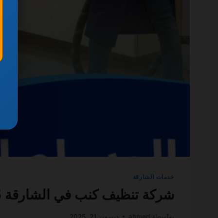
خدمات الشارقة
شركة تنظيف كنب في الشارقة 0501270935 ضمان مدى الحياة
بواسطة
ahmed
ديسمبر 21, 2025