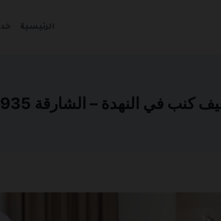
الرئيسية
خدم
نب في النهدة – الشارقة 0501270935