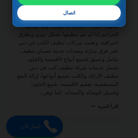
الحياة من الخدمات الأساسية لكل منزل أو فيلا
يسعى للحفاظ على نظافة الأثاث وصحته.
اتصال
فالأرائك والكنب تمتص الغبار والأوساخ والبقع
بسهولة نتيجة الاستخدام اليومي، وقد تتراكم
الجراثيم إذا لم يتم تنظيفها بشكل دوري وبطرق
احترافية. وتعتمد شركات تنظيف الكنب في دبي
على فرق مدرّبة ومعدات حديثة لضمان تنظيف
شامل وعميق لجميع أنواع الأقمشة والجلود.
تشمل خدمات شركة تنظيف كنب في دبي
تنظيف الأرائك والكنب بجميع أنواعها، إزالة البقع
المستعصية، تعقيم الأقمشة، تلميع الجلود،
وغسيل الوسائد والمساند. كما توفر…
شركة
إقرأ المزيد
تنظيف
كنب
في
اتصل الآن
دبي
0501270935