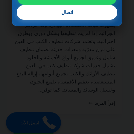
الحياة من الخدمات الأساسية لكل منزل أو فيلا
يسعى للحفاظ على نظافة الأثاث وصحته.
اتصال
فالأرائك والكنب تمتص الغبار والأوساخ والبقع
بسهولة نتيجة الاستخدام اليومي، وقد تتراكم
الجراثيم إذا لم يتم تنظيفها بشكل دوري وبطرق
احترافية. وتعتمد شركات تنظيف الكنب في العين
على فرق مدرّبة ومعدات حديثة لضمان تنظيف
شامل وعميق لجميع أنواع الأقمشة والجلود.
تشمل خدمات شركة تنظيف كنب في العين
تنظيف الأرائك والكنب بجميع أنواعها، إزالة البقع
المستعصية، تعقيم الأقمشة، تلميع الجلود،
وغسيل الوسائد والمساند. كما توفر…
شركة
إقرأ المزيد
تنظيف
كنب
في
اتصل الآن
العين
0501270935