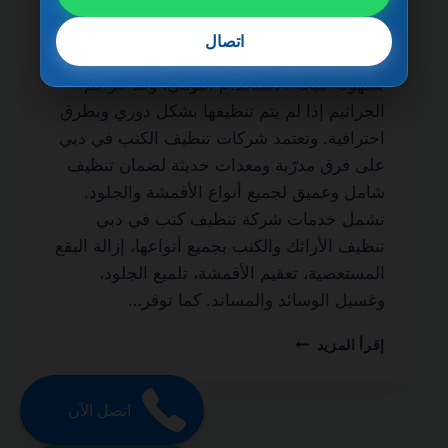
الحياة من الخدمات الأساسية لكل منزل أو فيلا
يسعى للحفاظ على نظافة الأثاث وصحته.
اتصال
فالأرائك والكنب تمتص الغبار والأوساخ والبقع
بسهولة نتيجة الاستخدام اليومي، وقد تتراكم
الجراثيم إذا لم يتم تنظيفها بشكل دوري وبطرق
احترافية. وتعتمد شركات تنظيف الكنب في دبي
على فرق مدرّبة ومعدات حديثة لضمان تنظيف
شامل وعميق لجميع أنواع الأقمشة والجلود.
تشمل خدمات شركة تنظيف كنب في دبي
تنظيف الأرائك والكنب بجميع أنواعها، إزالة البقع
المستعصية، تعقيم الأقمشة، تلميع الجلود،
وغسيل الوسائد والمساند. كما توفر…
شركة
إقرأ المزيد
تنظيف
كنب
في
اتصل الآن
دبي
0501270935