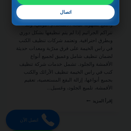
ضمان مدى الحياة من الخدمات الأساسية لكل
منزل أو فيلا يسعى للحفاظ على نظافة الأثاث
اتصال
وصحته. فالأرائك والكنب تمتص الغبار والأوساخ
والبقع بسهولة نتيجة الاستخدام اليومي، وقد
تتراكم الجراثيم إذا لم يتم تنظيفها بشكل دوري
وبطرق احترافية. وتعتمد شركات تنظيف الكنب
في راس الخيمة على فرق مدرّبة ومعدات حديثة
لضمان تنظيف شامل وعميق لجميع أنواع
الأقمشة والجلود. تشمل خدمات شركة تنظيف
كنب في راس الخيمة تنظيف الأرائك والكنب
بجميع أنواعها، إزالة البقع المستعصية، تعقيم
الأقمشة، تلميع الجلود، وغسيل…
شركة
إقرأ المزيد
تنظيف
كنب
في
اتصل الآن
راس
الخيمة