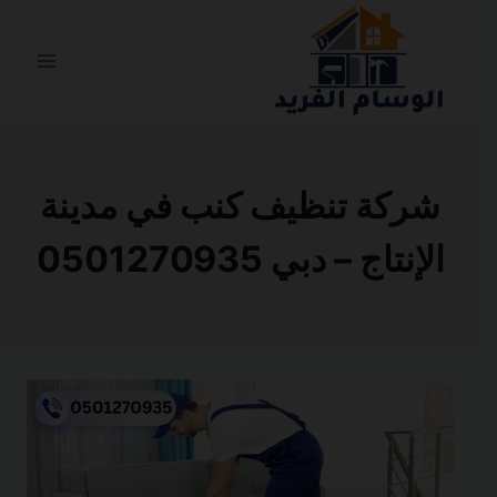
التجاوز
إلى
المحتوى
شركة تنظيف كنب في مدينة
الإنتاج – دبي 0501270935