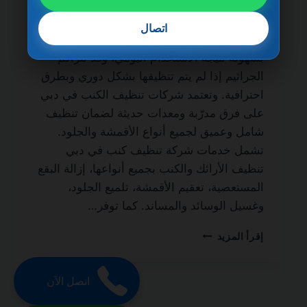
الحياة من الخدمات الأساسية لكل منزل أو فيلا
يسعى للحفاظ على نظافة الأثاث وصحته.
اتصال
فالأرائك والكنب تمتص الغبار والأوساخ والبقع
بسهولة نتيجة الاستخدام اليومي، وقد تتراكم
الجراثيم إذا لم يتم تنظيفها بشكل دوري وبطرق
احترافية. وتعتمد شركات تنظيف الكنب في دبي
على فرق مدرّبة ومعدات حديثة لضمان تنظيف
شامل وعميق لجميع أنواع الأقمشة والجلود.
تشمل خدمات شركة تنظيف كنب في دبي
تنظيف الأرائك والكنب بجميع أنواعها، إزالة البقع
المستعصية، تعقيم الأقمشة، تلميع الجلود،
وغسيل الوسائد والمساند. كما توفر…
شركة
إقرأ المزيد
تنظيف
كنب
في
اتصل الآن
دبي
0501270935