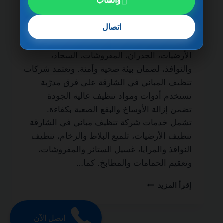
واتساب
مدى الحياة من أهم الخدمات التي يبحث عنها
أصحاب المباني والمنازل الفاخرة للحفاظ على
اتصال
نظافة المكان وجودته. فالتنظيف الاحترافي لا
يقتصر على المظهر الخارجي فقط، بل يشمل
الأرضيات، الجدران، المفروشات، السجاد،
والنوافذ، لضمان بيئة صحية وآمنة. وتعتمد شركات
تنظيف المباني في الشارقة على فرق مدرّبة
تستخدم أدوات ومواد تنظيف عالية الجودة
تضمن إزالة الأوساخ والبقع الصعبة بكفاءة.
تشمل خدمات شركة تنظيف مباني في الشارقة
تنظيف الأرضيات، تلميع البلاط والرخام، تنظيف
النوافذ والمرايا، غسيل الستائر والمفروشات،
وتعقيم الحمامات والمطابخ. كما…
شركة
إقرأ المزيد
تنظيف
مباني
في
اتصل الآن