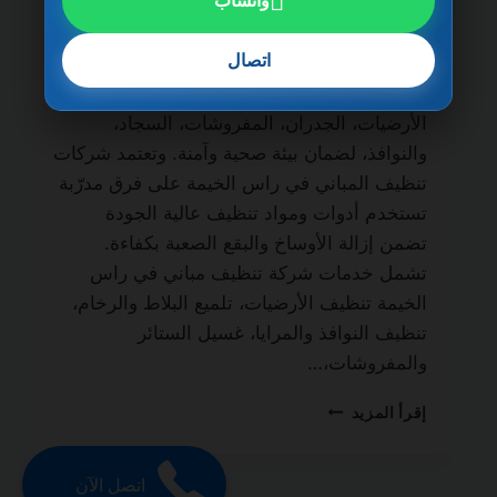
واتساب
ضمان مدى الحياة من أهم الخدمات التي يبحث
عنها أصحاب المباني والمنازل الفاخرة للحفاظ
اتصال
على نظافة المكان وجودته. فالتنظيف الاحترافي
لا يقتصر على المظهر الخارجي فقط، بل يشمل
الأرضيات، الجدران، المفروشات، السجاد،
والنوافذ، لضمان بيئة صحية وآمنة. وتعتمد شركات
تنظيف المباني في راس الخيمة على فرق مدرّبة
تستخدم أدوات ومواد تنظيف عالية الجودة
تضمن إزالة الأوساخ والبقع الصعبة بكفاءة.
تشمل خدمات شركة تنظيف مباني في راس
الخيمة تنظيف الأرضيات، تلميع البلاط والرخام،
تنظيف النوافذ والمرايا، غسيل الستائر
والمفروشات،…
شركة
إقرأ المزيد
تنظيف
مباني
في
اتصل الآن