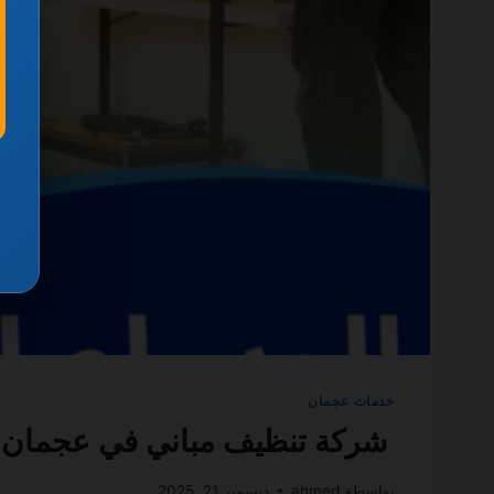
خدمات عجمان
شركة تنظيف مباني في عجمان 0501270935 ضمان مدى الحياة
بواسطة
ahmed
ديسمبر 21, 2025