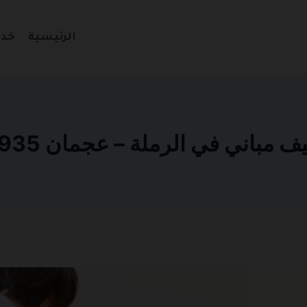
الرئيسية
خدم
باني في الرملة – عجمان 0501270935