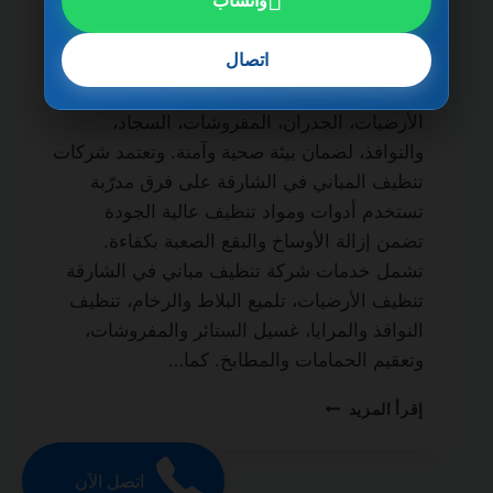
واتساب
مدى الحياة من أهم الخدمات التي يبحث عنها
أصحاب المباني والمنازل الفاخرة للحفاظ على
اتصال
نظافة المكان وجودته. فالتنظيف الاحترافي لا
يقتصر على المظهر الخارجي فقط، بل يشمل
الأرضيات، الجدران، المفروشات، السجاد،
والنوافذ، لضمان بيئة صحية وآمنة. وتعتمد شركات
تنظيف المباني في الشارقة على فرق مدرّبة
تستخدم أدوات ومواد تنظيف عالية الجودة
تضمن إزالة الأوساخ والبقع الصعبة بكفاءة.
تشمل خدمات شركة تنظيف مباني في الشارقة
تنظيف الأرضيات، تلميع البلاط والرخام، تنظيف
النوافذ والمرايا، غسيل الستائر والمفروشات،
وتعقيم الحمامات والمطابخ. كما…
شركة
إقرأ المزيد
تنظيف
مباني
في
اتصل الآن