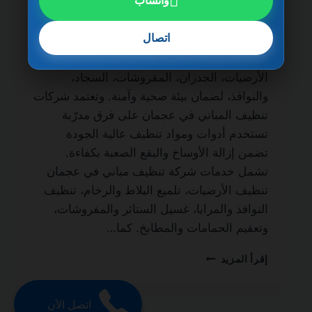
واتساب
مدى الحياة من أهم الخدمات التي يبحث عنها
أصحاب المباني والمنازل الفاخرة للحفاظ على
اتصال
نظافة المكان وجودته. فالتنظيف الاحترافي لا
يقتصر على المظهر الخارجي فقط، بل يشمل
الأرضيات، الجدران، المفروشات، السجاد،
والنوافذ، لضمان بيئة صحية وآمنة. وتعتمد شركات
تنظيف المباني في عجمان على فرق مدرّبة
تستخدم أدوات ومواد تنظيف عالية الجودة
تضمن إزالة الأوساخ والبقع الصعبة بكفاءة.
تشمل خدمات شركة تنظيف مباني في عجمان
تنظيف الأرضيات، تلميع البلاط والرخام، تنظيف
النوافذ والمرايا، غسيل الستائر والمفروشات،
وتعقيم الحمامات والمطابخ. كما…
شركة
إقرأ المزيد
تنظيف
مباني
في
اتصل الآن