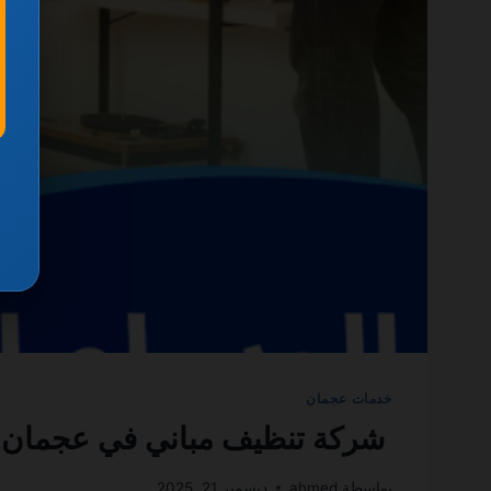
خدمات عجمان
شركة تنظيف مباني في عجمان 0501270935 ضمان مدى الحياة
بواسطة
ahmed
ديسمبر 21, 2025