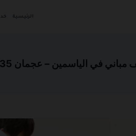
الرئيسية
خدم
اني في الياسمين – عجمان 0501270935