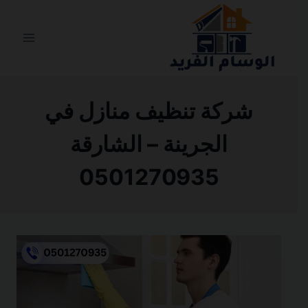
التجاوز
إلى
المحتوى
شركة تنظيف منازل في
الجرينة – الشارقة
0501270935