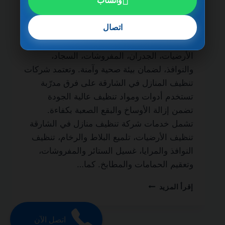
واتساب
مدى الحياة من أهم الخدمات التي يبحث عنها
أصحاب المنازل والمنازل الفاخرة للحفاظ على
اتصال
نظافة المكان وجودته. فالتنظيف الاحترافي لا
يقتصر على المظهر الخارجي فقط، بل يشمل
الأرضيات، الجدران، المفروشات، السجاد،
والنوافذ، لضمان بيئة صحية وآمنة. وتعتمد شركات
تنظيف المنازل في الشارقة على فرق مدرّبة
تستخدم أدوات ومواد تنظيف عالية الجودة
تضمن إزالة الأوساخ والبقع الصعبة بكفاءة.
تشمل خدمات شركة تنظيف منازل في الشارقة
تنظيف الأرضيات، تلميع البلاط والرخام، تنظيف
النوافذ والمرايا، غسيل الستائر والمفروشات،
وتعقيم الحمامات والمطابخ. كما…
شركة
إقرأ المزيد
تنظيف
منازل
في
اتصل الآن