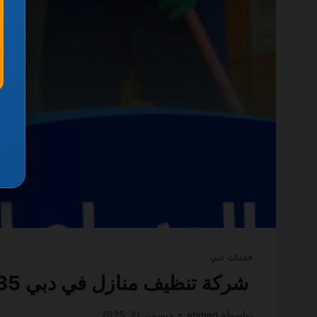
خدمات دبي
شركة تنظيف منازل في دبي 0501270935 ضمان مدى الحياة
بواسطة
ahmed
ديسمبر 21, 2025