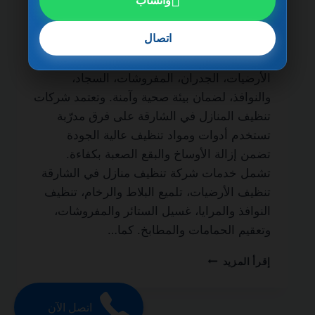
واتساب
مدى الحياة من أهم الخدمات التي يبحث عنها
أصحاب المنازل والمنازل الفاخرة للحفاظ على
اتصال
نظافة المكان وجودته. فالتنظيف الاحترافي لا
يقتصر على المظهر الخارجي فقط، بل يشمل
الأرضيات، الجدران، المفروشات، السجاد،
والنوافذ، لضمان بيئة صحية وآمنة. وتعتمد شركات
تنظيف المنازل في الشارقة على فرق مدرّبة
تستخدم أدوات ومواد تنظيف عالية الجودة
تضمن إزالة الأوساخ والبقع الصعبة بكفاءة.
تشمل خدمات شركة تنظيف منازل في الشارقة
تنظيف الأرضيات، تلميع البلاط والرخام، تنظيف
النوافذ والمرايا، غسيل الستائر والمفروشات،
وتعقيم الحمامات والمطابخ. كما…
شركة
إقرأ المزيد
تنظيف
منازل
في
اتصل الآن