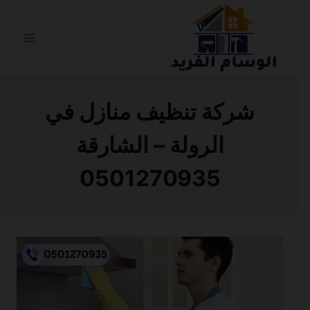
التجاوز
إلى
المحتوى
شركة تنظيف منازل في
الرولة – الشارقة
0501270935