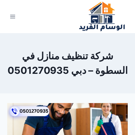
لتجاوز
لى
لمحتوى
شركة تنظيف منازل في
السطوة – دبي 0501270935