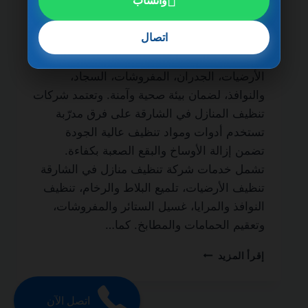
واتساب
مدى الحياة من أهم الخدمات التي يبحث عنها
أصحاب المنازل والمنازل الفاخرة للحفاظ على
اتصال
نظافة المكان وجودته. فالتنظيف الاحترافي لا
يقتصر على المظهر الخارجي فقط، بل يشمل
الأرضيات، الجدران، المفروشات، السجاد،
والنوافذ، لضمان بيئة صحية وآمنة. وتعتمد شركات
تنظيف المنازل في الشارقة على فرق مدرّبة
تستخدم أدوات ومواد تنظيف عالية الجودة
تضمن إزالة الأوساخ والبقع الصعبة بكفاءة.
تشمل خدمات شركة تنظيف منازل في الشارقة
تنظيف الأرضيات، تلميع البلاط والرخام، تنظيف
النوافذ والمرايا، غسيل الستائر والمفروشات،
وتعقيم الحمامات والمطابخ. كما…
شركة
إقرأ المزيد
تنظيف
منازل
في
اتصل الآن