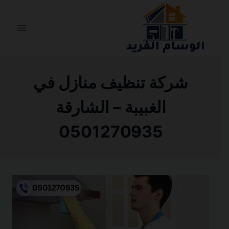
التجاوز
إلى
المحتوى
شركة تنظيف منازل في
الغبيبة – الشارقة
0501270935