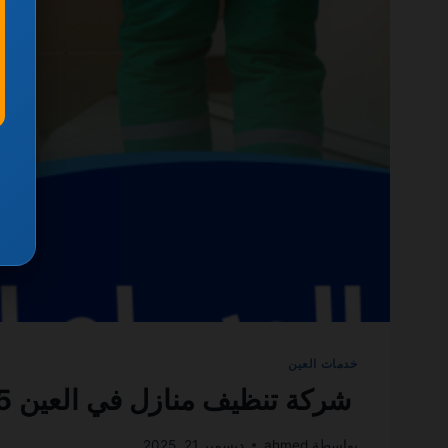
خدمات العين
شركة تنظيف منازل في العين 0501270935 ضمان مدى الحياة
بواسطة
ahmed
ديسمبر 21, 2025