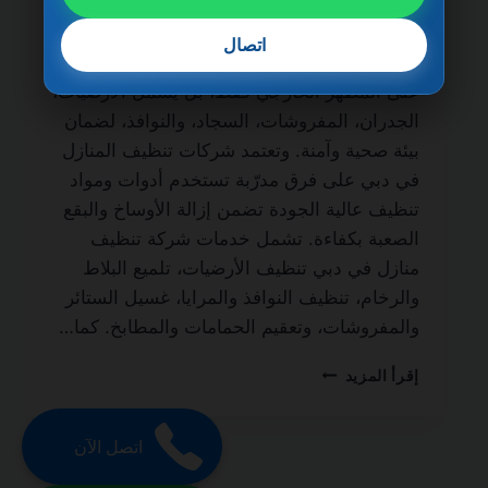
الحياة من أهم الخدمات التي يبحث عنها أصحاب
المنازل والمنازل الفاخرة للحفاظ على نظافة
اتصال
المكان وجودته. فالتنظيف الاحترافي لا يقتصر
على المظهر الخارجي فقط، بل يشمل الأرضيات،
الجدران، المفروشات، السجاد، والنوافذ، لضمان
بيئة صحية وآمنة. وتعتمد شركات تنظيف المنازل
في دبي على فرق مدرّبة تستخدم أدوات ومواد
تنظيف عالية الجودة تضمن إزالة الأوساخ والبقع
الصعبة بكفاءة. تشمل خدمات شركة تنظيف
منازل في دبي تنظيف الأرضيات، تلميع البلاط
والرخام، تنظيف النوافذ والمرايا، غسيل الستائر
والمفروشات، وتعقيم الحمامات والمطابخ. كما…
شركة
إقرأ المزيد
تنظيف
منازل
في
اتصل الآن
دبي
0501270935