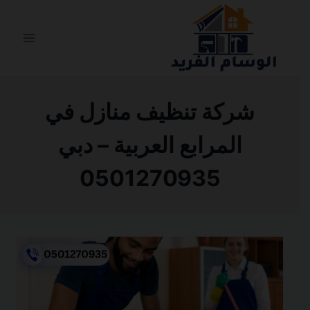
التجاوز
إلى
المحتوى
شركة تنظيف منازل في
المرابع العربية – دبي
0501270935