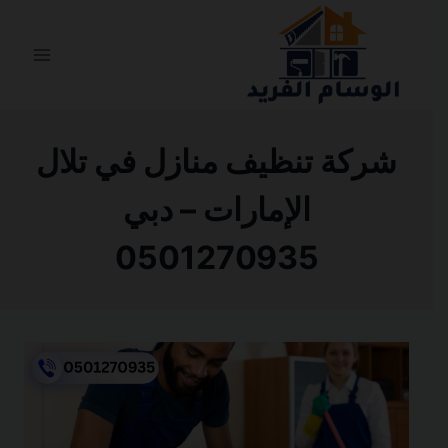
التجاوز
إلى
المحتوى
شركة تنظيف منازل في تلال
الإمارات – دبي
0501270935