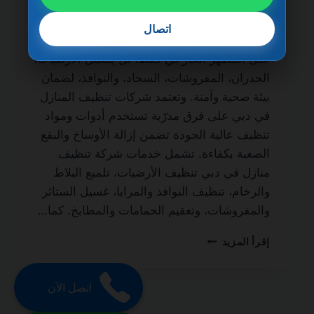
الحياة من أهم الخدمات التي يبحث عنها أصحاب
المنازل والمنازل الفاخرة للحفاظ على نظافة
اتصال
المكان وجودته. فالتنظيف الاحترافي لا يقتصر
على المظهر الخارجي فقط، بل يشمل الأرضيات،
الجدران، المفروشات، السجاد، والنوافذ، لضمان
بيئة صحية وآمنة. وتعتمد شركات تنظيف المنازل
في دبي على فرق مدرّبة تستخدم أدوات ومواد
تنظيف عالية الجودة تضمن إزالة الأوساخ والبقع
الصعبة بكفاءة. تشمل خدمات شركة تنظيف
منازل في دبي تنظيف الأرضيات، تلميع البلاط
والرخام، تنظيف النوافذ والمرايا، غسيل الستائر
والمفروشات، وتعقيم الحمامات والمطابخ. كما…
شركة
إقرأ المزيد
تنظيف
منازل
في
اتصل الآن
دبي
0501270935