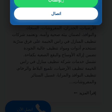
واتساب
ضمان مدى الحياة من أهم الخدمات التي يبحث
عنها أصحاب المنازل والمنازل الفاخرة للحفاظ
اتصال
على نظافة المكان وجودته. فالتنظيف الاحترافي
لا يقتصر على المظهر الخارجي فقط، بل يشمل
الأرضيات، الجدران، المفروشات، السجاد،
والنوافذ، لضمان بيئة صحية وآمنة. وتعتمد شركات
تنظيف المنازل في راس الخيمة على فرق مدرّبة
تستخدم أدوات ومواد تنظيف عالية الجودة
تضمن إزالة الأوساخ والبقع الصعبة بكفاءة.
تشمل خدمات شركة تنظيف منازل في راس
الخيمة تنظيف الأرضيات، تلميع البلاط والرخام،
تنظيف النوافذ والمرايا، غسيل الستائر
والمفروشات،…
شركة
إقرأ المزيد
تنظيف
منازل
في
اتصل الآن