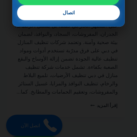
الحياة من أهم الخدمات التي يبحث عنها أصحاب
المنازل والمنازل الفاخرة للحفاظ على نظافة
اتصال
المكان وجودته. فالتنظيف الاحترافي لا يقتصر
على المظهر الخارجي فقط، بل يشمل الأرضيات،
الجدران، المفروشات، السجاد، والنوافذ، لضمان
بيئة صحية وآمنة. وتعتمد شركات تنظيف المنازل
في دبي على فرق مدرّبة تستخدم أدوات ومواد
تنظيف عالية الجودة تضمن إزالة الأوساخ والبقع
الصعبة بكفاءة. تشمل خدمات شركة تنظيف
منازل في دبي تنظيف الأرضيات، تلميع البلاط
والرخام، تنظيف النوافذ والمرايا، غسيل الستائر
والمفروشات، وتعقيم الحمامات والمطابخ. كما…
شركة
إقرأ المزيد
تنظيف
منازل
في
اتصل الآن
دبي
0501270935