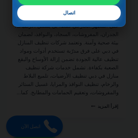
الحياة من أهم الخدمات التي يبحث عنها أصحاب
المنازل والمنازل الفاخرة للحفاظ على نظافة
اتصال
المكان وجودته. فالتنظيف الاحترافي لا يقتصر
على المظهر الخارجي فقط، بل يشمل الأرضيات،
الجدران، المفروشات، السجاد، والنوافذ، لضمان
بيئة صحية وآمنة. وتعتمد شركات تنظيف المنازل
في دبي على فرق مدرّبة تستخدم أدوات ومواد
تنظيف عالية الجودة تضمن إزالة الأوساخ والبقع
الصعبة بكفاءة. تشمل خدمات شركة تنظيف
منازل في دبي تنظيف الأرضيات، تلميع البلاط
والرخام، تنظيف النوافذ والمرايا، غسيل الستائر
والمفروشات، وتعقيم الحمامات والمطابخ. كما…
شركة
إقرأ المزيد
تنظيف
منازل
في
اتصل الآن
دبي
0501270935