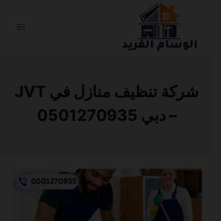
التجاوز
إلى
المحتوى
شركة تنظيف منازل في JVT
– دبي 0501270935