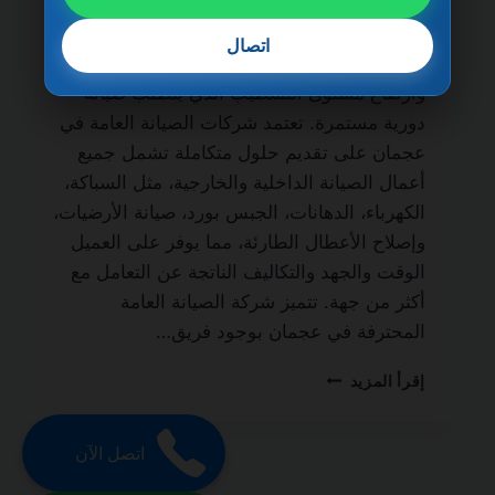
الحياة من أهم الخدمات الأساسية التي يحتاج
إليها أصحاب المنازل، الفلل، الشقق، والمباني
اتصال
التجارية، نظرًا لطبيعة الحياة السريعة في الإمارة
وارتفاع مستوى التشطيب الذي يتطلب صيانة
دورية مستمرة. تعتمد شركات الصيانة العامة في
عجمان على تقديم حلول متكاملة تشمل جميع
أعمال الصيانة الداخلية والخارجية، مثل السباكة،
الكهرباء، الدهانات، الجبس بورد، صيانة الأرضيات،
وإصلاح الأعطال الطارئة، مما يوفر على العميل
الوقت والجهد والتكاليف الناتجة عن التعامل مع
أكثر من جهة. تتميز شركة الصيانة العامة
المحترفة في عجمان بوجود فريق…
شركة
إقرأ المزيد
صيانة
عامة
في
اتصل الآن
عجمان
0501270935