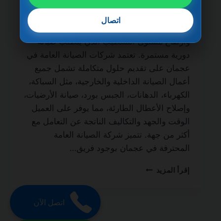
الحياة من أهم الخدمات الأساسية التي يحتاج
إليها أصحاب المنازل، الفلل، الشقق، والمباني
اتصال
التجارية، نظرًا لطبيعة الحياة السريعة في الإمارة
وارتفاع مستوى التشطيب الذي يتطلب صيانة
دورية مستمرة. تعتمد شركات الصيانة العامة في
عجمان على تقديم حلول متكاملة تشمل جميع
أعمال الصيانة الداخلية والخارجية، مثل السباكة،
الكهرباء، الدهانات، الجبس بورد، صيانة الأرضيات،
وإصلاح الأعطال الطارئة، مما يوفر على العميل
الوقت والجهد والتكاليف الناتجة عن التعامل مع
أكثر من جهة. تتميز شركة الصيانة العامة
المحترفة في عجمان بوجود فريق…
شركة
إقرأ المزيد
صيانة
عامة
في
اتصل الآن
عجمان
0501270935