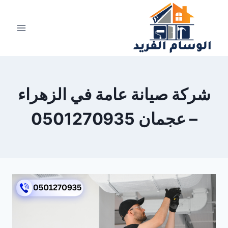
لتجاوز
لى
لمحتوى
شركة صيانة عامة في الزهراء
– عجمان 0501270935