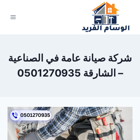
لتجاوز
لى
لمحتوى
شركة صيانة عامة في الصناعية
– الشارقة 0501270935