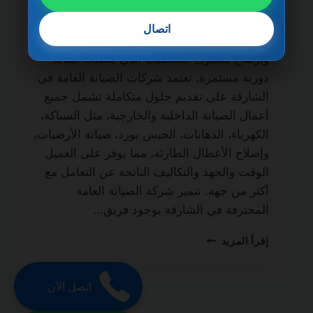
الحياة من أهم الخدمات الأساسية التي يحتاج
إليها أصحاب المنازل، الفلل، الشقق، والمباني
اتصال
التجارية، نظرًا لطبيعة الحياة السريعة في الإمارة
وارتفاع مستوى التشطيب الذي يتطلب صيانة
دورية مستمرة. تعتمد شركات الصيانة العامة في
الشارقة على تقديم حلول متكاملة تشمل جميع
أعمال الصيانة الداخلية والخارجية، مثل السباكة،
الكهرباء، الدهانات، الجبس بورد، صيانة الأرضيات،
وإصلاح الأعطال الطارئة، مما يوفر على العميل
الوقت والجهد والتكاليف الناتجة عن التعامل مع
أكثر من جهة. تتميز شركة الصيانة العامة
المحترفة في الشارقة بوجود فريق…
شركة
إقرأ المزيد
صيانة
عامة
في
اتصل الآن
الشارقة
0501270935