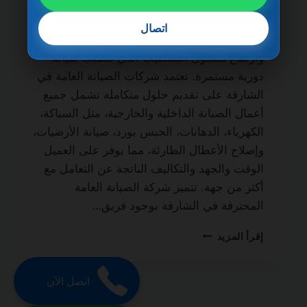
الحياة من أهم الخدمات الأساسية التي يحتاج
إليها أصحاب المنازل، الفلل، الشقق، والمباني
اتصال
التجارية، نظرًا لطبيعة الحياة السريعة في الإمارة
وارتفاع مستوى التشطيب الذي يتطلب صيانة
دورية مستمرة. تعتمد شركات الصيانة العامة في
الشارقة على تقديم حلول متكاملة تشمل جميع
أعمال الصيانة الداخلية والخارجية، مثل السباكة،
الكهرباء، الدهانات، الجبس بورد، صيانة الأرضيات،
وإصلاح الأعطال الطارئة، مما يوفر على العميل
الوقت والجهد والتكاليف الناتجة عن التعامل مع
أكثر من جهة. تتميز شركة الصيانة العامة
المحترفة في الشارقة بوجود فريق…
شركة
إقرأ المزيد
صيانة
عامة
في
اتصل الآن
الشارقة
0501270935