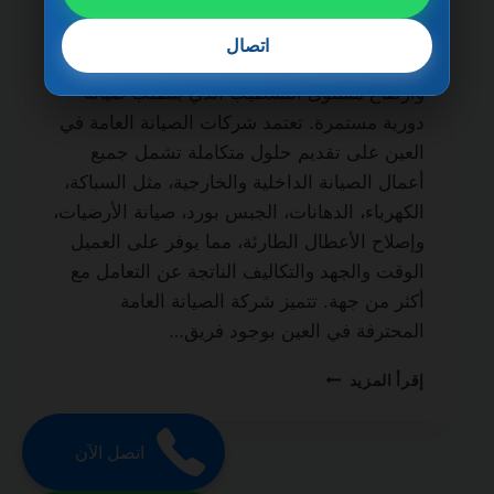
الحياة من أهم الخدمات الأساسية التي يحتاج
إليها أصحاب المنازل، الفلل، الشقق، والمباني
اتصال
التجارية، نظرًا لطبيعة الحياة السريعة في الإمارة
وارتفاع مستوى التشطيب الذي يتطلب صيانة
دورية مستمرة. تعتمد شركات الصيانة العامة في
العين على تقديم حلول متكاملة تشمل جميع
أعمال الصيانة الداخلية والخارجية، مثل السباكة،
الكهرباء، الدهانات، الجبس بورد، صيانة الأرضيات،
وإصلاح الأعطال الطارئة، مما يوفر على العميل
الوقت والجهد والتكاليف الناتجة عن التعامل مع
أكثر من جهة. تتميز شركة الصيانة العامة
المحترفة في العين بوجود فريق…
شركة
إقرأ المزيد
صيانة
عامة
في
اتصل الآن
العين
0501270935