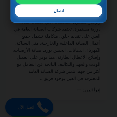
الحياة من أهم الخدمات الأساسية التي يحتاج
إليها أصحاب المنازل، الفلل، الشقق، والمباني
اتصال
التجارية، نظرًا لطبيعة الحياة السريعة في الإمارة
وارتفاع مستوى التشطيب الذي يتطلب صيانة
دورية مستمرة. تعتمد شركات الصيانة العامة في
العين على تقديم حلول متكاملة تشمل جميع
أعمال الصيانة الداخلية والخارجية، مثل السباكة،
الكهرباء، الدهانات، الجبس بورد، صيانة الأرضيات،
وإصلاح الأعطال الطارئة، مما يوفر على العميل
الوقت والجهد والتكاليف الناتجة عن التعامل مع
أكثر من جهة. تتميز شركة الصيانة العامة
المحترفة في العين بوجود فريق…
شركة
إقرأ المزيد
صيانة
عامة
في
اتصل الآن
العين
0501270935