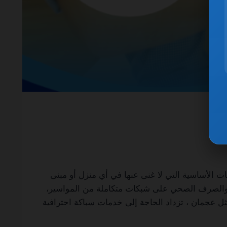
05012709 ضمان مدى الحياة من أهم الخدمات الأساسية التي لا غنى عنها في أي منزل أو مبنى
كة والصرف الصحي على شبكات متكاملة من المواسير،
ل عجمان ، تزداد الحاجة إلى خدمات سباكة احترافية