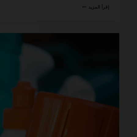
سباكة
إقرأ المزيد
وصرف
صحي
في
عجمان
0501270935
ضمان
مدى
الحياة