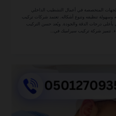
 في عجمان 0501270935 ضمان مدى الحياة من أهم الجهات المتخصصة في أعمال التشطيب الداخلي
نته وسهولة تنظيفه وتنوع أشكاله. تعتمد شركات تركيب
 بأعلى درجات الدقة والجودة. ويُعد حسن التركيب
اء. تتميز شركة تركيب سيراميك في…