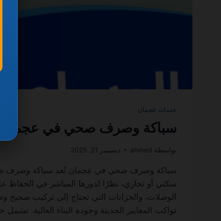
خدمات عجمان
سباكة وصرف صحي في عجمان 0501270935 ضمان مدى الحيا
بواسطة
ahmed
ديسمبر 21, 2025
سكني أو تجاري، نظرًا لدورها المباشر في الحفاظ ع
الوصلات، والخزانات التي تحتاج إلى تركيب صحيح وصي
تواكب المعايير الحديثة وجودة البناء العالية. 