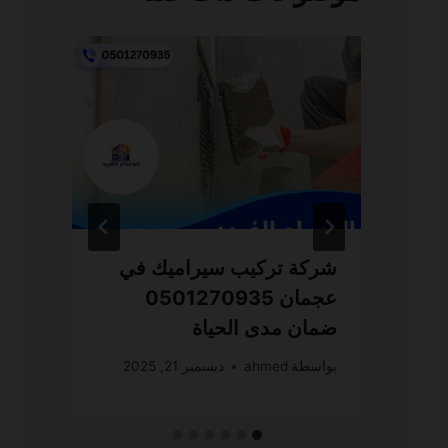
شركة تركيب سيراميك في
ش
عجمان 0501270935
ضمان مدى الحياة
ض
بواسطة
ahmed
ديسمبر 21, 2025
بو