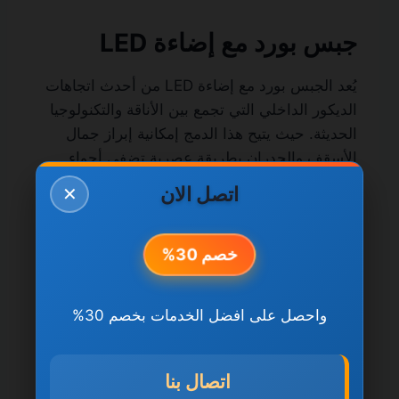
جبس بورد مع إضاءة LED
يُعد الجبس بورد مع إضاءة LED من أحدث اتجاهات
الديكور الداخلي التي تجمع بين الأناقة والتكنولوجيا
الحديثة. حيث يتيح هذا الدمج إمكانية إبراز جمال
الأسقف والجدران بطريقة عصرية تضفي أجواء
مريحة ومميزة داخل المكان. تعتمد هذه الفكرة على
اتصل الان
✕
تركيب ألواح الجبس بورد بتصاميم خاصة تسمح
بإخفاء وحدات الإضاءة LED، مما يعطي إضاءة ناعمة
خصم 30%
وغير مباشرة.
يمتاز الجبس بورد مع إضاءة LED بتعدد الخيارات،
واحصل على افضل الخدمات بخصم 30%
سواء من حيث ألوان الإضاءة أو شدتها، مما يسمح
بتغيير أجواء المكان حسب الحاجة والمناسبة. كما
يُستخدم هذا النوع من الديكور في غرف المعيشة،
اتصال بنا