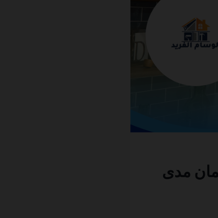
عامة في دبي 0501270935 ضمان مدى