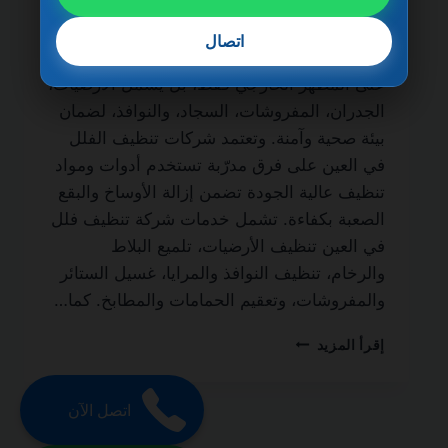
الحياة من أهم الخدمات التي يبحث عنها أصحاب
الفلل والمنازل الفاخرة للحفاظ على نظافة
اتصال
المكان وجودته. فالتنظيف الاحترافي لا يقتصر
على المظهر الخارجي فقط، بل يشمل الأرضيات،
الجدران، المفروشات، السجاد، والنوافذ، لضمان
بيئة صحية وآمنة. وتعتمد شركات تنظيف الفلل
في العين على فرق مدرّبة تستخدم أدوات ومواد
تنظيف عالية الجودة تضمن إزالة الأوساخ والبقع
الصعبة بكفاءة. تشمل خدمات شركة تنظيف فلل
في العين تنظيف الأرضيات، تلميع البلاط
والرخام، تنظيف النوافذ والمرايا، غسيل الستائر
والمفروشات، وتعقيم الحمامات والمطابخ. كما…
شركة
إقرأ المزيد
تنظيف
فلل
في
اتصل الآن
العين
0501270935