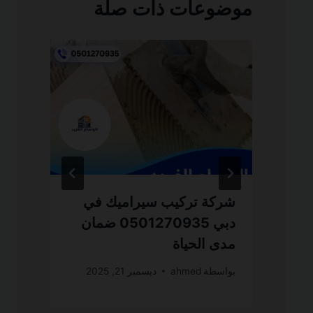
موضوعات ذات صلة
شركة تركيب سيراميك في
ش
ى
دبي 0501270935 ضمان
مدى الحياة
ال
بواسطة
ahmed
ديسمبر 21, 2025
بو