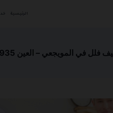
الرئيسية
خدم
لل في المويجعي – العين 0501270935