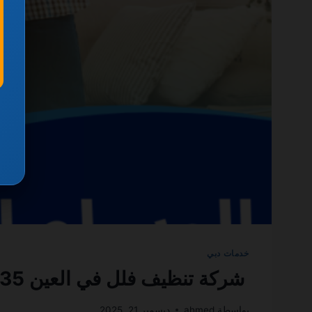
خدمات دبي
شركة تنظيف فلل في العين 0501270935 ضمان مدى الحياة
بواسطة
ahmed
ديسمبر 21, 2025