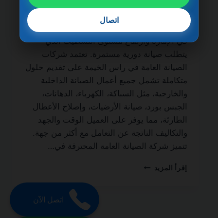
ضمان مدى الحياة من أهم الخدمات الأساسية
التي يحتاج إليها أصحاب المنازل، الفلل، الشقق،
اتصال
والمباني التجارية، نظرًا لطبيعة الحياة السريعة
في الإمارة وارتفاع مستوى التشطيب الذي
يتطلب صيانة دورية مستمرة. تعتمد شركات
الصيانة العامة في راس الخيمة على تقديم حلول
متكاملة تشمل جميع أعمال الصيانة الداخلية
والخارجية، مثل السباكة، الكهرباء، الدهانات،
الجبس بورد، صيانة الأرضيات، وإصلاح الأعطال
الطارئة، مما يوفر على العميل الوقت والجهد
والتكاليف الناتجة عن التعامل مع أكثر من جهة.
تتميز شركة الصيانة العامة المحترفة في…
شركة
إقرأ المزيد
صيانة
عامة
في
اتصل الآن
راس
الخيمة