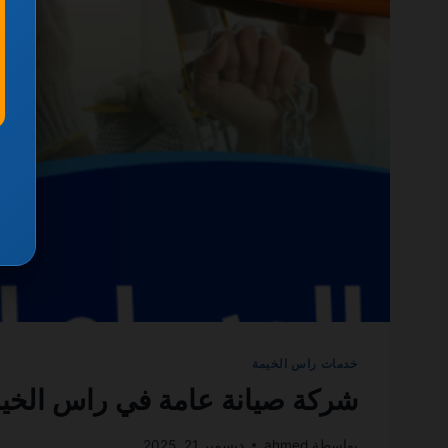
خدمات راس الخيمة
شركة صيانة عامة في راس الخيمة 0501270935 ضمان مدى ا
بواسطة
ahmed
ديسمبر 21, 2025