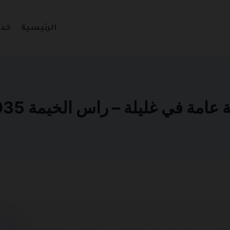
الرئيسية
خدم
مة في غليلة – راس الخيمة 0501270935