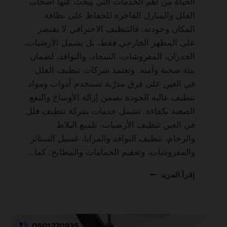
الحياة من أهم الخدمات التي يبحث عنها أصحاب
الفلل والمنازل الفاخرة للحفاظ على نظافة
المكان وجودته. فالتنظيف الاحترافي لا يقتصر
على المظهر الخارجي فقط، بل يشمل الأرضيات،
الجدران، المفروشات، السجاد، والنوافذ، لضمان
بيئة صحية وآمنة. وتعتمد شركات تنظيف الفلل
في العين على فرق مدرّبة تستخدم أدوات ومواد
تنظيف عالية الجودة تضمن إزالة الأوساخ والبقع
الصعبة بكفاءة. تشمل خدمات شركة تنظيف فلل
في العين تنظيف الأرضيات، تلميع البلاط
والرخام، تنظيف النوافذ والمرايا، غسيل الستائر
والمفروشات، وتعقيم الحمامات والمطابخ. كما…
شركة
إقرأ المزيد
تنظيف
فلل
في
العين
0501270935