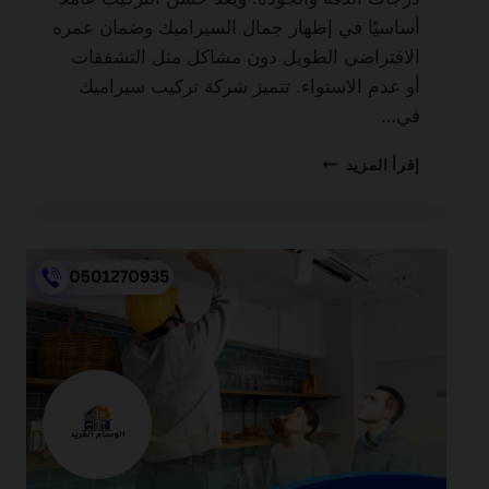
أساسيًا في إظهار جمال السيراميك وضمان عمره
الافتراضي الطويل دون مشاكل مثل التشققات
أو عدم الاستواء. تتميز شركة تركيب سيراميك
في…
شركة
إقرأ المزيد
تركيب
سيراميك
في
دبي
0501270935
ضمان
مدى
الحياة