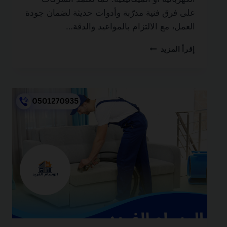
على فرق فنية مدرّبة وأدوات حديثة لضمان جودة
العمل، مع الالتزام بالمواعيد والدقة…
شركة
إقرأ المزيد
تركيب
وصيانة
المكيفات
في
دبي
0501270935
ضمان
مدى
الحياة