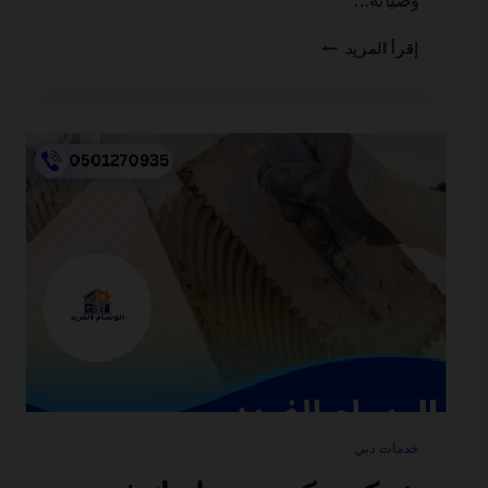
سباكة
إقرأ المزيد
وصرف
صحي
في
دبي
0501270935
ضمان
مدى
الحياة
خدمات دبي