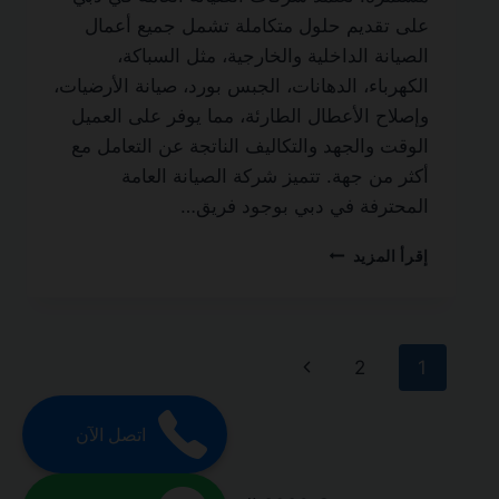
على تقديم حلول متكاملة تشمل جميع أعمال
الصيانة الداخلية والخارجية، مثل السباكة،
الكهرباء، الدهانات، الجبس بورد، صيانة الأرضيات،
وإصلاح الأعطال الطارئة، مما يوفر على العميل
الوقت والجهد والتكاليف الناتجة عن التعامل مع
أكثر من جهة. تتميز شركة الصيانة العامة
المحترفة في دبي بوجود فريق…
شركة
إقرأ المزيد
صيانة
عامة
في
دبي
تنقل
الصفحة
2
1
0501270935
ضمان
الصفحة
التالية
مدى
اتصل الآن
الحياة