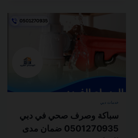
فلل
في
دبي
0501270935
ضمان
مدى
الحياة
خدمات دبي
سباكة وصرف صحي في دبي
0501270935 ضمان مدى